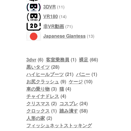
個
商
11
3DVR
11
の
品
個
商
14
VR180
14
の
品
個
商
71
非VR動画
71
の
品
個
商
13
Japanese Giantess
13
の
品
個
商
の
品
商
3dvr
(6)
客室乗務員
(1)
裸足
(66)
品
黒いタイツ
(28)
ハイヒールブーツ
(21)
バニー
(1)
お尻クラッシュ
(9)
ケージ
(10)
車の乗り物
(3)
猫
(4)
チャイナドレス
(4)
クリスマス
(2)
コスプレ
(24)
クロックス
(1)
踏み潰す
(58)
人形の家
(2)
フィッシュネットストッキング