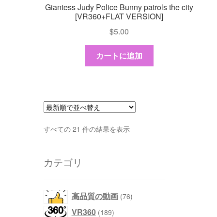
Giantess Judy Police Bunny patrols the city
[VR360+FLAT VERSION]
$
5.00
カートに追加
最
すべての 21 件の結果を表示
新
順
カテゴリ
で
並
べ
替
76
高品質の動画
76
え
個
189
VR360
189
の