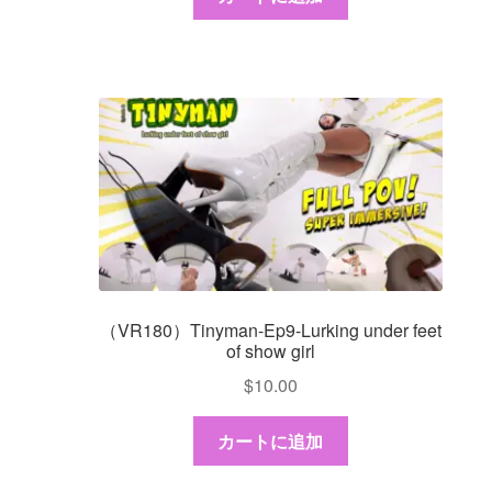
（VR180）Tinyman-Ep9-Lurking under feet
of show girl
$
10.00
カートに追加