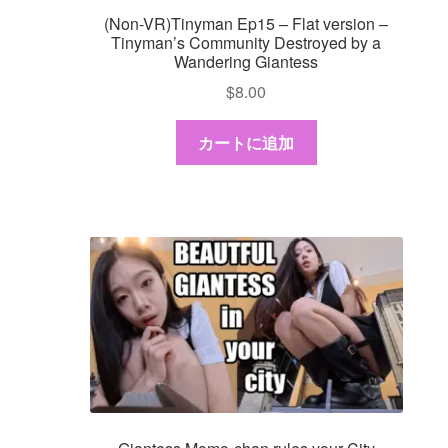
(Non-VR)Tinyman Ep15 – Flat version –
Tinyman’s Community Destroyed by a
Wandering Giantess
$
8.00
カートに追加