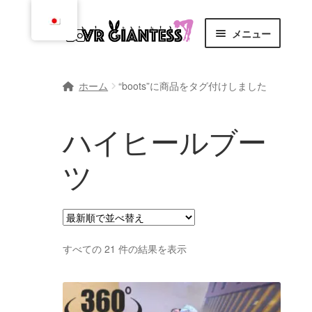
ナ
コ
メニュー
ビ
ン
ゲ
テ
ホーム
ー
ン
ホーム
“boots”に商品をタグ付けしました
シ
ツ
カート
ョ
に
ハイヒールブー
ン
ス
チェックアウト
に
キ
ツ
ス
ッ
漫画
キ
プ
ッ
依頼、規則、および規定
プ
最
すべての 21 件の結果を表示
コミュニティ
新
順
お問い合わせ
で
並