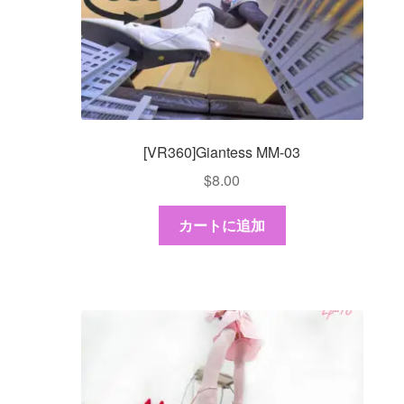
ダッシュボード
べ
替
え
GTS & TINY
I’m 10 cm
[VR360]Giantess MM-03
メッセージ
$
8.00
注文履歴
カートに追加
登録 / 動画を販売
店舗リスト
Vendor Onboarding