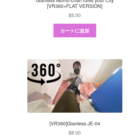
Giantess Momo-chan rules your City
[VR360+FLAT VERSION]
$
5.00
カートに追加
[VR360]Giantess JE-04
$
8.00