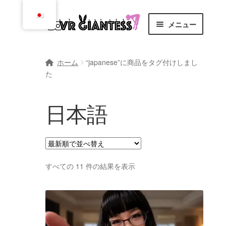
ナ
コ
メニュー
ビ
ン
ゲ
テ
ホーム
ー
ン
ホーム
“japanese”に商品をタグ付けしまし
シ
ツ
た
カート
ョ
に
ン
ス
チェックアウト
日本語
に
キ
ス
ッ
漫画
キ
プ
ッ
依頼、規則、および規定
プ
最
すべての 11 件の結果を表示
新
コミュニティ
順
で
お問い合わせ
並
べ