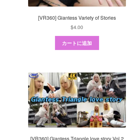
[VR360] Giantess Variety of Stories
$
4.00
カートに追加
[VR360] Giantess Triangle love story Vol.2