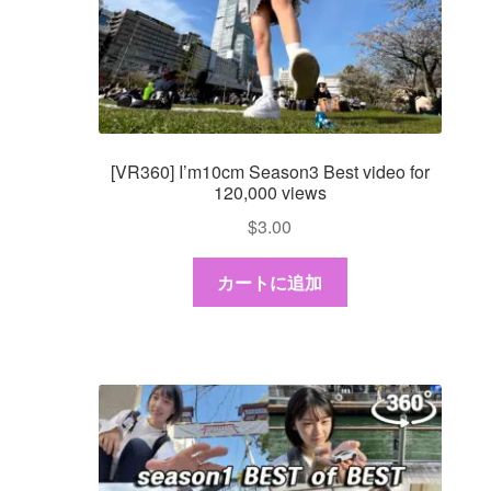
[VR360] I’m10cm Season3 Best video for
120,000 views
$
3.00
カートに追加