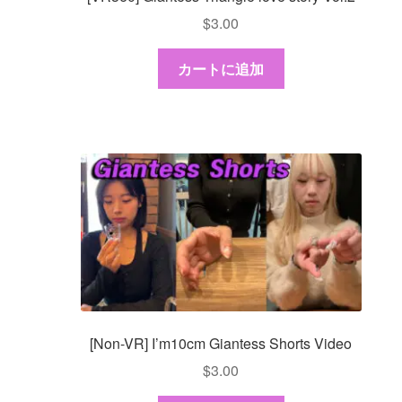
$
3.00
カートに追加
[Non-VR] I’m10cm Giantess Shorts Video
$
3.00