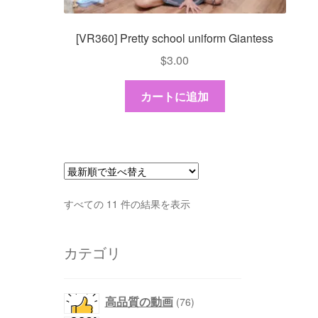
[VR360] Pretty school uniform Giantess
$
3.00
カートに追加
最
すべての 11 件の結果を表示
新
順
カテゴリ
で
並
べ
替
76
高品質の動画
76
え
個