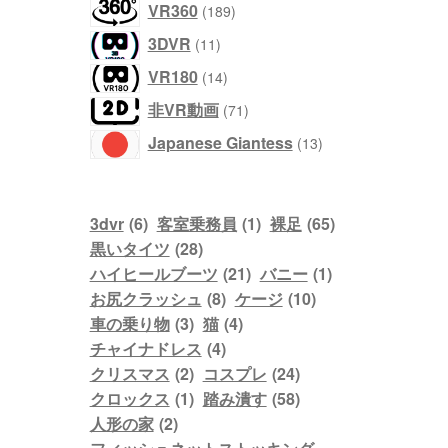
189
VR360
189
の
個
商
11
3DVR
11
の
品
個
商
14
VR180
14
の
品
個
商
71
非VR動画
71
の
品
個
商
13
Japanese Giantess
13
の
品
個
商
の
品
商
3dvr
(6)
客室乗務員
(1)
裸足
(65)
品
黒いタイツ
(28)
ハイヒールブーツ
(21)
バニー
(1)
お尻クラッシュ
(8)
ケージ
(10)
車の乗り物
(3)
猫
(4)
チャイナドレス
(4)
クリスマス
(2)
コスプレ
(24)
クロックス
(1)
踏み潰す
(58)
人形の家
(2)