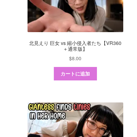
替
ダッシュボード
え
GTS & TINY
I’m 10 cm
北見えり 巨女 vs 縮小侵入者たち【VR360
＋通常版】
メッセージ
$
8.00
注文履歴
カートに追加
登録 / 動画を販売
店舗リスト
Vendor Onboarding