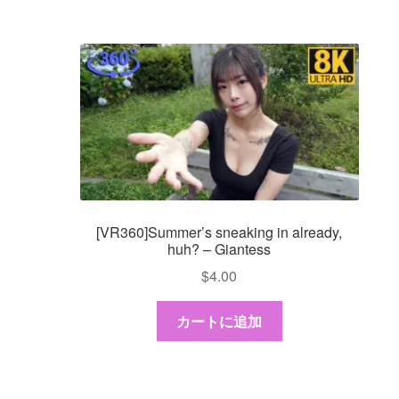
[VR360]Summer’s sneaking in already,
huh? – Giantess
$
4.00
カートに追加