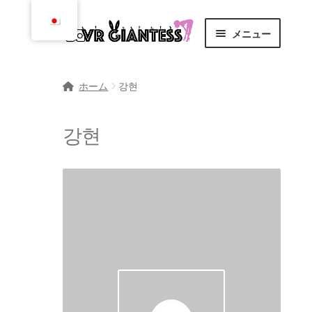
ナ
コ
メニュー
ビ
ン
ゲ
テ
ホーム
ー
ン
ホーム
강현
シ
ツ
カート
ョ
に
강현
ン
ス
チェックアウト
に
キ
ス
ッ
漫画
キ
プ
ッ
依頼、規則、および規定
プ
コミュニティ
お問い合わせ