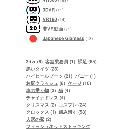
189
の
個
商
11
3DVR
11
の
品
個
商
14
VR180
14
の
品
個
商
71
非VR動画
71
の
品
個
商
13
Japanese Giantess
13
の
品
個
商
の
品
商
3dvr
(6)
客室乗務員
(1)
裸足
(65)
品
黒いタイツ
(28)
ハイヒールブーツ
(21)
バニー
(1)
お尻クラッシュ
(8)
ケージ
(10)
車の乗り物
(3)
猫
(4)
チャイナドレス
(4)
クリスマス
(2)
コスプレ
(24)
クロックス
(1)
踏み潰す
(58)
人形の家
(2)
フィッシュネットストッキング