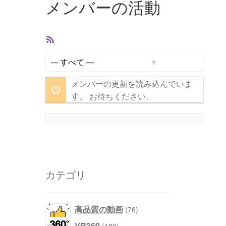
メンバーの活動
RSS
フ
ィ
表
ー
メンバーの更新を読み込んでいま
示:
ド
す。 お待ちください。
カテゴリ
76
高品質の動画
76
個
189
VR360