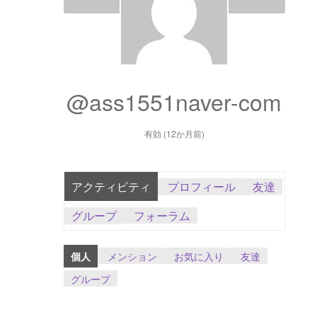
ダッシュボード
GTS & TINY
I’m 10 cm
@ass1551naver-com
メッセージ
有効 (
12か月前)
注文履歴
アクティビティ
プロフィール
友達
登録 / 動画を販売
グループ
フォーラム
店舗リスト
個人
メンション
お気に入り
友達
Vendor Onboarding
グループ